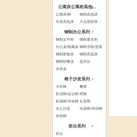
公寓床公寓柜高低...
公寓床/柜
钢制高低床
木质高低床
方仓医院单人床
钢制办公系列
钢制文件柜
钢制更衣柜
办公桌/电脑桌
钢制书架/货架
钢制密集架
钢制高低床
钢制快餐桌
监控台
洽谈桌
椅子沙发系列
大班椅
餐椅
职员椅/会议椅
吧椅
机场椅/等候椅
礼堂椅
办公沙发
洽谈椅/培训椅
休闲椅
前台系列
前台