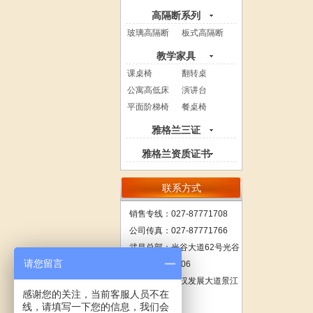
高隔断系列
玻璃高隔断
板式高隔断
教学家具
课桌椅
翻转桌
公寓高低床
演讲台
平面阶梯椅
餐桌椅
雅格兰三证
雅格兰资质证书
联系方式
销售专线：027-87771708
公司传真：027-87771766
武昌总部：
光谷大道62号光谷
请您留言
总部国际4栋606
汉口分部：武汉发展大道景江
感谢您的关注，当前客服人员不在
国际1801
线，请填写一下您的信息，我们会