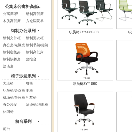
公寓床公寓柜高低...
公寓床/柜
钢制高低床
木质高低床
方仓医院单人床
钢制办公系列
职员椅ZYY-080-08...
职
钢制文件柜
钢制更衣柜
办公桌/电脑桌
钢制书架/货架
钢制密集架
钢制高低床
钢制快餐桌
监控台
洽谈桌
椅子沙发系列
大班椅
餐椅
职员椅ZYY-090
职员椅/会议椅
吧椅
机场椅/等候椅
礼堂椅
办公沙发
洽谈椅/培训椅
休闲椅
前台系列
前台