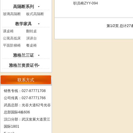
职员椅ZYY-094
高隔断系列
玻璃高隔断
板式高隔断
教学家具
第1/2页 总计27
课桌椅
翻转桌
公寓高低床
演讲台
平面阶梯椅
餐桌椅
雅格兰三证
雅格兰资质证书
联系方式
销售专线：027-87771708
公司传真：027-87771766
武昌总部：
光谷大道62号光谷
总部国际4栋606
汉口分部：武汉发展大道景江
国际1801