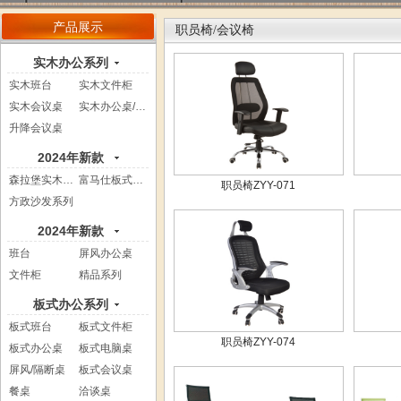
产品展示
职员椅/会议椅
实木办公系列
实木班台
实木文件柜
实木会议桌
实木办公桌/电...
升降会议桌
2024年新款
森拉堡实木系列
富马仕板式系列
职员椅ZYY-071
方政沙发系列
2024年新款
班台
屏风办公桌
文件柜
精品系列
板式办公系列
板式班台
板式文件柜
职员椅ZYY-074
板式办公桌
板式电脑桌
屏风/隔断桌
板式会议桌
餐桌
洽谈桌