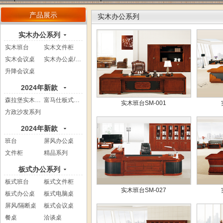
产品展示
实木办公系列
实木办公系列
实木班台
实木文件柜
实木会议桌
实木办公桌/电...
升降会议桌
2024年新款
森拉堡实木系列
富马仕板式系列
实木班台SM-001
方政沙发系列
2024年新款
班台
屏风办公桌
文件柜
精品系列
板式办公系列
板式班台
板式文件柜
实木班台SM-027
板式办公桌
板式电脑桌
屏风/隔断桌
板式会议桌
餐桌
洽谈桌