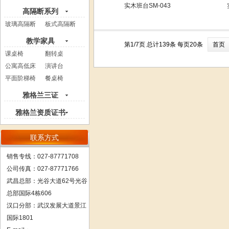
实木班台SM-043
高隔断系列
玻璃高隔断
板式高隔断
教学家具
第1/7页 总计139条 每页20条
首页
课桌椅
翻转桌
公寓高低床
演讲台
平面阶梯椅
餐桌椅
雅格兰三证
雅格兰资质证书
联系方式
销售专线：027-87771708
公司传真：027-87771766
武昌总部：
光谷大道62号光谷
总部国际4栋606
汉口分部：武汉发展大道景江
国际1801