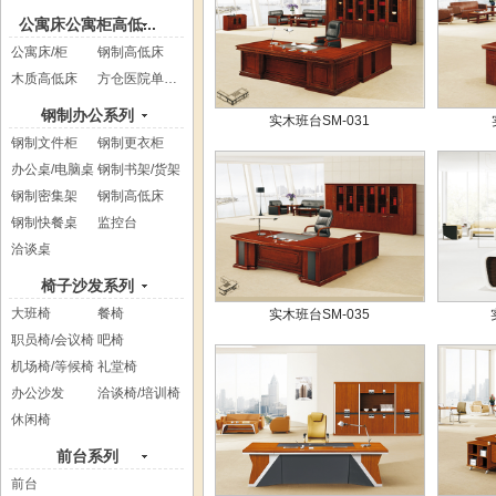
公寓床公寓柜高低...
公寓床/柜
钢制高低床
木质高低床
方仓医院单人床
钢制办公系列
实木班台SM-031
钢制文件柜
钢制更衣柜
办公桌/电脑桌
钢制书架/货架
钢制密集架
钢制高低床
钢制快餐桌
监控台
洽谈桌
椅子沙发系列
大班椅
餐椅
实木班台SM-035
职员椅/会议椅
吧椅
机场椅/等候椅
礼堂椅
办公沙发
洽谈椅/培训椅
休闲椅
前台系列
前台