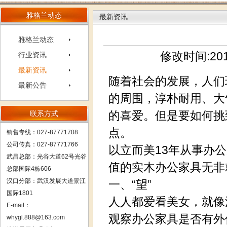
雅格兰动态
最新资讯
雅格兰动态
修改时间:201
行业资讯
最新资讯
随着社会的发展，人们
最新公告
的周围，淳朴耐用、大
的喜爱。但是要如何挑
联系方式
点。
销售专线：027-87771708
公司传真：027-87771766
以立而美13年从事办
武昌总部：
光谷大道62号光谷
值的实木办公家具无非
总部国际4栋606
汉口分部：武汉发展大道景江
一、“望”
国际1801
人人都爱看美女，就像
E-mail：
观察办公家具是否有外
whygl.888@163.com